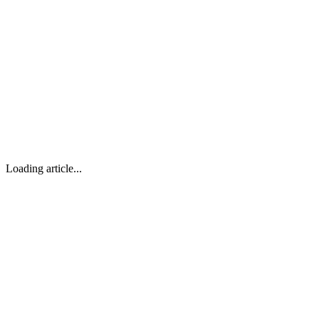
Loading article...
✉️
✉️